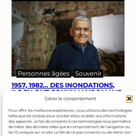
Personnes âgées
, 
Souvenir
1957, 1982… DES INONDATIONS,
ILS EN ONT CONNU MAIS JAMAIS
COMME ÇA
Gérer le consentement
Ils avaient 10 ou 20 ans au moment de celle que l’on
Pour offrir les meilleures expériences, nous utilisons des technologies
appelait la « grande inondation » , celle…
…
telles que les cookies pour stocker et/ou accéder aux informations
des appareils. Le fait de consentir à ces technologies nous permettra
de traiter des données telles que le comportement de navigation ou
les ID uniques sur ce site. Le fait de ne pas consentir ou de retirer son