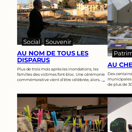
Social
, 
Souvenir
AU NOM DE TOUS LES
Patri
DISPARUS
AU CHE
Plus de trois mois après les inondations, les
Des centaines
familles des victimes font bloc. Une cérémonie
municipales e
commémorative vient d’être célébrée, alors…
…
de plus de 30