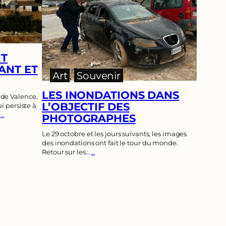
NT
ANT ET
Art
, 
Souvenir
LES INONDATIONS DANS
 de Valence,
L’OBJECTIF DES
i persiste à
…
…
PHOTOGRAPHES
Le 29 octobre et les jours suivants, les images
des inondations ont fait le tour du monde.
Retour sur les…
…