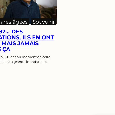
nnes âgées
, 
Souvenir
982… DES
TIONS, ILS EN ONT
MAIS JAMAIS
 ÇA
10 ou 20 ans au moment de celle
lait la « grande inondation » ,