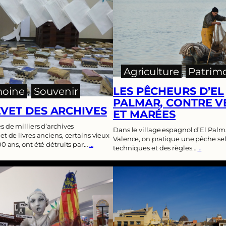
Agriculture
, 
Patrim
LES PÊCHEURS D’EL
moine
, 
Souvenir
PALMAR, CONTRE V
VET DES ARCHIVES
ET MARÉES
 de milliers d’archives
Dans le village espagnol d’El Palm
t de livres anciens, certains vieux
Valence, on pratique une pêche se
0 ans, ont été détruits par…
…
techniques et des règles…
…