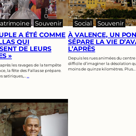
atrimoine
, 
Souvenir
Social
, 
Souvenir
EUPLE A ÉTÉ COMME
À VALENCE, UN PO
LLAS QUI
SÉPARE LA VIE D’AV
SENT DE LEURS
L’APRÈS
S »
Depuis les rues animées du centre
difficile d’imaginer la désolation qu
après les ravages de la tempête
moins de quinze kilomètres. Plus
e, la fête des Fallas se prépare.
s satiriques,…
…