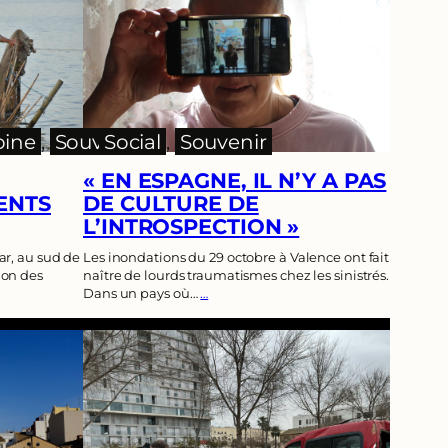
oine
, 
Souvenir
Social
, 
Souvenir
« EN ESPAGNE, IL N’Y A PAS
ENTS
DE CULTURE DE
L’INTROSPECTION »
ar, au sud de
Les inondations du 29 octobre à Valence ont fait
lon des
naître de lourds traumatismes chez les sinistrés.
Dans un pays où…
…