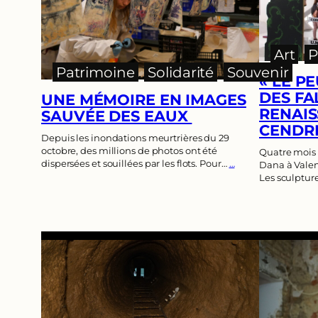
Art
, 
P
Patrimoine
, 
Solidarité
, 
Souvenir
« LE P
DES FA
UNE MÉMOIRE EN IMAGES
RENAIS
SAUVÉE DES EAUX
CENDRE
Depuis les inondations meurtrières du 29
octobre, des millions de photos ont été
Quatre mois 
dispersées et souillées par les flots. Pour…
…
Dana à Valenc
Les sculpture