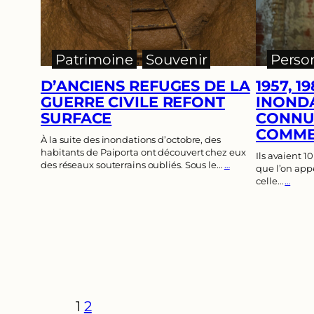
Patrimoine
, 
Souvenir
Perso
D’ANCIENS REFUGES DE LA
1957, 1
GUERRE CIVILE REFONT
INONDA
SURFACE
CONNU 
COMME
À la suite des inondations d’octobre, des
habitants de Paiporta ont découvert chez eux
Ils avaient 
des réseaux souterrains oubliés. Sous le…
…
que l’on appe
celle…
…
1
2